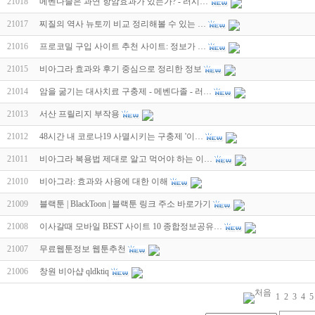
21018
메벤다졸은 과연 항암효과가 있는가? - 러시…
21017
찌질의 역사 뉴토끼 비교 정리해볼 수 있는 …
21016
프로코밀 구입 사이트 추천 사이트: 정보가 …
21015
비아그라 효과와 후기 중심으로 정리한 정보
21014
암을 굶기는 대사치료 구충제 - 메벤다졸 - 러…
21013
서산 프릴리지 부작용
21012
48시간 내 코로나19 사멸시키는 구충제 '이…
21011
비아그라 복용법 제대로 알고 먹어야 하는 이…
21010
비아그라: 효과와 사용에 대한 이해
21009
블랙툰 | BlackToon | 블랙툰 링크 주소 바로가기
21008
이사갈때 모바일 BEST 사이트 10 종합정보공유…
21007
무료웹툰정보 웹툰추천
21006
창원 비아샵 qldktiq
1
2
3
4
5