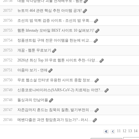
20758
대뜸 착각당했다 괴물 천재배우로 - 웹툰
20757
뉴토끼 464 관련 핵심 추천 아이템 공개!
20756
조선의 밤 먹튀 검증 사이트 - 조선의 밤 우회…
20755
웹툰 lifestudy 모바일 BEST 사이트 10 살펴보기!
20754
정품센트립 구매 전문 아이템을 한눈에 비교…
20753
개꿈 - 웹툰 무료보기
20752
2026년 최신 Top 10 무료 웹툰 사이트 추천- 다양…
20751
아줌마 보기 - 연애
20750
무료 웹소설 인터넷 유용한 사이트 종합 정보…
20749
신종코로나바이러스(SARS-CoV-2) 치료제는 아연?…
20748
돌싱과의 만남어플
20747
자존감까지 흔드는 침묵의 질환, 발기부전의 …
20746
메벤다졸은 과연 항암효과가 있는가? - 러시…
11
12
13
14