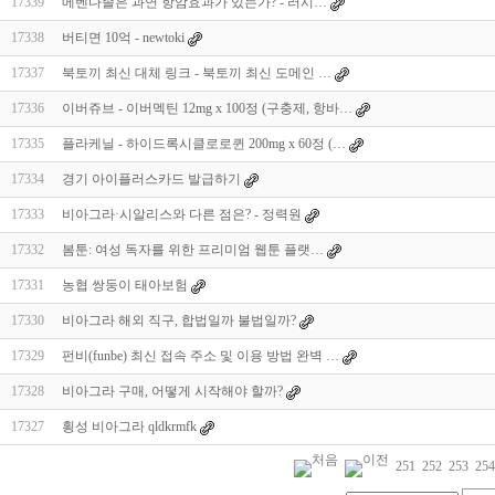
17339
메벤다졸은 과연 항암효과가 있는가? - 러시…
17338
버티면 10억 - newtoki
17337
북토끼 최신 대체 링크 - 북토끼 최신 도메인 …
17336
이버쥬브 - 이버멕틴 12mg x 100정 (구충제, 항바…
17335
플라케닐 - 하이드록시클로로퀸 200mg x 60정 (…
17334
경기 아이플러스카드 발급하기
17333
비아그라·시알리스와 다른 점은? - 정력원
17332
봄툰: 여성 독자를 위한 프리미엄 웹툰 플랫…
17331
농협 쌍둥이 태아보험
17330
비아그라 해외 직구, 합법일까 불법일까?
17329
펀비(funbe) 최신 접속 주소 및 이용 방법 완벽 …
17328
비아그라 구매, 어떻게 시작해야 할까?
17327
횡성 비아그라 qldkrmfk
251
252
253
254