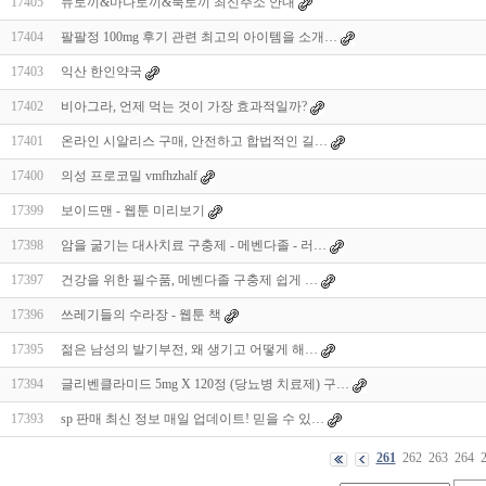
17405
뉴토끼&마나토끼&북토끼 최신주소 안내
17404
팔팔정 100mg 후기 관련 최고의 아이템을 소개…
17403
익산 한인약국
17402
비아그라, 언제 먹는 것이 가장 효과적일까?
17401
온라인 시알리스 구매, 안전하고 합법적인 길…
17400
의성 프로코밀 vmfhzhalf
17399
보이드맨 - 웹툰 미리보기
17398
암을 굶기는 대사치료 구충제 - 메벤다졸 - 러…
17397
건강을 위한 필수품, 메벤다졸 구충제 쉽게 …
17396
쓰레기들의 수라장 - 웹툰 책
17395
젊은 남성의 발기부전, 왜 생기고 어떻게 해…
17394
글리벤클라미드 5mg X 120정 (당뇨병 치료제) 구…
17393
sp 판매 최신 정보 매일 업데이트! 믿을 수 있…
261
262
263
264