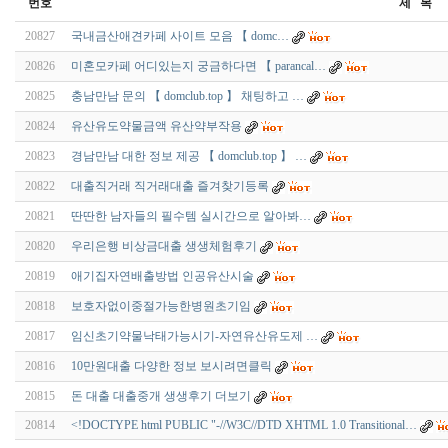
번호
제 목
20827
국내금­산­애­견­카­페 사이트 모음 【 domc…
20826
미혼모카페 어디있는지 궁금하다면 【 parancal…
20825
충­남­만­남 문의 【 domclub.top 】 채팅하고 …
20824
유산유도약물금액 유산약부작용
20823
경­남­만­남 대한 정보 제공 【 domclub.top 】 …
20822
대출직거래 직거래대출 즐겨찾기등록
20821
딴딴한 남자들의 필수템 실시간으로 알아봐…
20820
우리은행 비상금대출 생생체험후기
20819
애기집자연배출방법 인공유산시술
20818
보호자없이중절가능한병원초기임
20817
임신초기약물낙태가능시기-자연유산유도제 …
20816
10만원대출 다양한 정보 보시려면클릭
20815
돈 대출 대출중개 생생후기 더보기
20814
<!DOCTYPE html PUBLIC "-//W3C//DTD XHTML 1.0 Transitional…