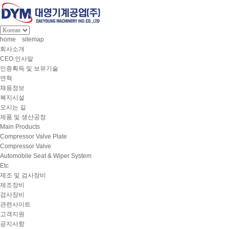
home
sitemap
회사소개
CEO 인사말
인증획득 및 보유기술
연혁
채용정보
복지시설
오시는 길
제품 및 생산공정
Main Products
Compressor Valve Plate
Compressor Valve
Automobile Seat & Wiper System
Etc
제조 및 검사장비
제조장비
검사장비
관련사이트
고객지원
공지사항