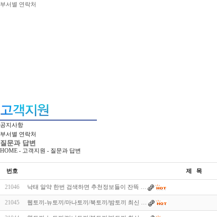
부서별 연락처
공지사항
부서별 연락처
질문과 답변
HOME - 고객지원 -
질문과 답변
번호
제 목
21046
낙태 알약 한번 검색하면 추천정보들이 잔뜩 …
21045
웹토끼-뉴토끼/마나토끼/북토끼/밤토끼 최신 …