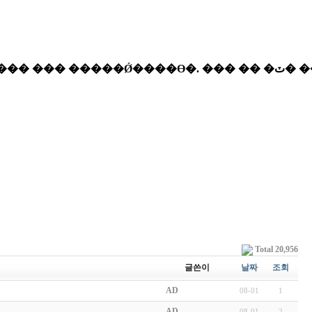
Total 20,956
글쓴이
날짜
조회
AD
08-01
1
AD
08-01
2