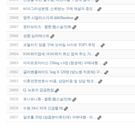
20669
비아그라성분명, 신뢰받는 구매 채널의 중요…
20668
영주 시알리스가격 tldkffltmrkrur
20667
윈터브리즈 - 웹툰/웹소설/만화
20666
성향 심리테스트
20665
프릴리지 정품 구매 모바일 사이트 TOP5 추천 …
20664
티비위키접속 | 티비위키 최신 접속 주소 가…
20663
아지트로마이신 250mg x 6정 (항생제) 구매대행 …
20662
글리벤클라미드 5mg X 120정 (당뇨병 치료제) 구…
20661
이혼전문변호사 비용, 상담비용 및 상담 체크…
20660
Q. 뉴토끼 궁금한점
20659
유니유니툰 - 웹툰/웹소설/만화
20658
수원 24시 약국 긴급할 때
20657
알로홀 50정 (담즙분비촉진제) 구매대행 - 러…