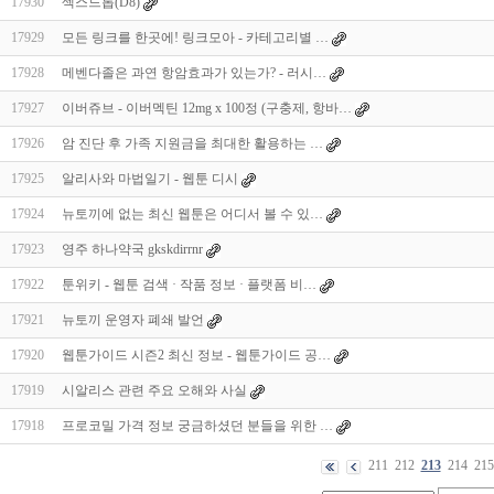
17930
섹스드롭(D8)
17929
모든 링크를 한곳에! 링크모아 - 카테고리별 …
17928
메벤다졸은 과연 항암효과가 있는가? - 러시…
17927
이버쥬브 - 이버멕틴 12mg x 100정 (구충제, 항바…
17926
암 진단 후 가족 지원금을 최대한 활용하는 …
17925
알리사와 마법일기 - 웹툰 디시
17924
뉴토끼에 없는 최신 웹툰은 어디서 볼 수 있…
17923
영주 하나약국 gkskdirrnr
17922
툰위키 - 웹툰 검색 · 작품 정보 · 플랫폼 비…
17921
뉴토끼 운영자 폐쇄 발언
17920
웹툰가이드 시즌2 최신 정보 - 웹툰가이드 공…
17919
시알리스 관련 주요 오해와 사실
17918
프로코밀 가격 정보 궁금하셨던 분들을 위한 …
211
212
213
214
215