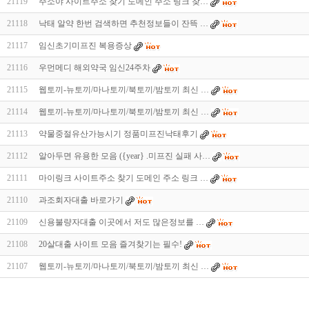
21119
주소야 사이트주소 찾기 도메인 주소 링크 찾…
21118
낙태 알약 한번 검색하면 추천정보들이 잔뜩 …
21117
임신초기미프진 복용증상
21116
우먼메디 해외약국 임신24주차
21115
웹토끼-뉴토끼/마나토끼/북토끼/밤토끼 최신 …
21114
웹토끼-뉴토끼/마나토끼/북토끼/밤토끼 최신 …
21113
약물중절유산가능시기 정품미프진낙태후기
21112
알아두면 유용한 모음 ({year} .미프진 실패 사…
21111
마이링크 사이트주소 찾기 도메인 주소 링크 …
21110
과조회자대출 바로가기
21109
신용불량자대출 이곳에서 저도 많은정보를 …
21108
20살대출 사이트 모음 즐겨찾기는 필수!
21107
웹토끼-뉴토끼/마나토끼/북토끼/밤토끼 최신 …