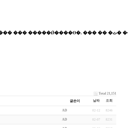
Total 21,151
날짜
조회
글쓴이
AD
02-12
8246
AD
02-07
8231