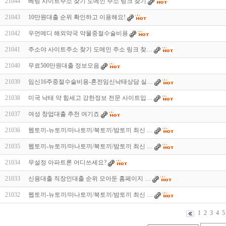
21044
베링 사이트주소 찾기 도메인 주소 링크 찾기
21043
10만원대출 순위 확인하고 이용해요!
21042
우먼메디 해외약국 약물중절수술비용
21041
주소야 사이트주소 찾기 도메인 주소 링크 찾…
21040
무료500만원대출 정보모음
21039
임신16주중절수술비용-혼전임신낙태상담 실…
21038
미국 낙태 약 힘세고 강한정보 전문 사이트입…
21037
여성 창업대출 추천 여기죠
21036
웹토끼-뉴토끼/마나토끼/북토끼/밤토끼 최신 …
21035
웹토끼-뉴토끼/마나토끼/북토끼/밤토끼 최신 …
21034
무설정 아파트론 어디쓰세요?
21033
신용대출 직장인대출 순위 모아둔 홈페이지 …
21032
웹토끼-뉴토끼/마나토끼/북토끼/밤토끼 최신 …
1
2
3
4
5