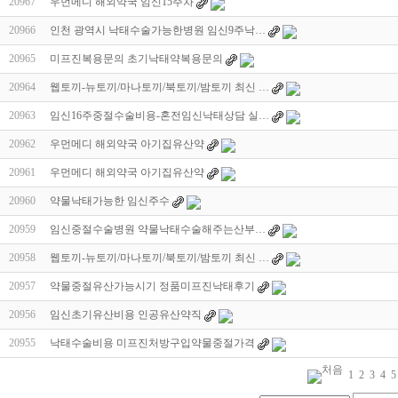
20967
우먼메디 해외약국 임신15주차
20966
인천 광역시 낙태수술가능한병원 임신9주낙…
20965
미프진복용문의 초기낙태약복용문의
20964
웹토끼-뉴토끼/마나토끼/북토끼/밤토끼 최신 …
20963
임신16주중절수술비용-혼전임신낙태상담 실…
20962
우먼메디 해외약국 아기집유산약
20961
우먼메디 해외약국 아기집유산약
20960
약물낙태가능한 임신주수
20959
임신중절수술병원 약물낙태수술해주는산부…
20958
웹토끼-뉴토끼/마나토끼/북토끼/밤토끼 최신 …
20957
약물중절유산가능시기 정품미프진낙태후기
20956
임신초기유산비용 인공유산약직
20955
낙태수술비용 미프진처방구입약물중절가격
1
2
3
4
5