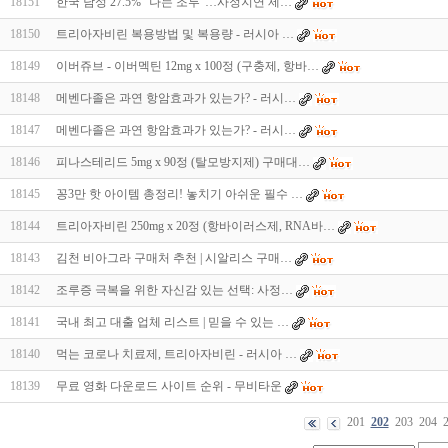
18151
한국 남성 27.5% “나는 조루”…사정지연 제…
18150
트리아자비린 복용방법 및 복용량 - 러시아 …
18149
이버쥬브 - 이버멕틴 12mg x 100정 (구충제, 항바…
18148
메벤다졸은 과연 항암효과가 있는가? - 러시…
18147
메벤다졸은 과연 항암효과가 있는가? - 러시…
18146
피나스테리드 5mg x 90정 (탈모방지제) 구매대…
18145
꽁3만 핫 아이템 총정리! 놓치기 아쉬운 필수 …
18144
트리아자비린 250mg x 20정 (항바이러스제, RNA바…
18143
김천 비아그라 구매처 추천 | 시알리스 구매…
18142
조루증 극복을 위한 자신감 있는 선택: 사정…
18141
국내 최고 대출 업체 리스트 | 믿을 수 있는 …
18140
먹는 코로나 치료제, 트리아자비린 - 러시아 …
18139
무료 영화 다운로드 사이트 순위 - 무비타운
201
202
203
204