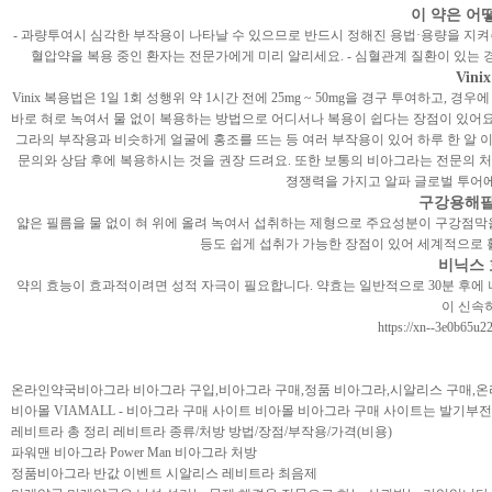
이 약은 어
- 과량투여시 심각한 부작용이 나타날 수 있으므로 반드시 정해진 용법·용량을 지켜주세
혈압약을 복용 중인 환자는 전문가에게 미리 알리세요. - 심혈관계 질환이 있는 
Vin
Vinix 복용법은 1일 1회 성행위 약 1시간 전에 25mg ~ 50mg을 경구 투여하고,
바로 혀로 녹여서 물 없이 복용하는 방법으로 어디서나 복용이 쉽다는 장점이 있어요 
그라의 부작용과 비슷하게 얼굴에 홍조를 뜨는 등 여러 부작용이 있어 하루 한 알 
문의와 상담 후에 복용하시는 것을 권장 드려요. 또한 보통의 비아그라는 전문의 처방
졍쟁력을 가지고 알파 글로벌 투어에
구강용해필
얇은 필름을 물 없이 혀 위에 올려 녹여서 섭취하는 제형으로 주요성분이 구강점막을
등도 쉽게 섭취가 가능한 장점이 있어 세계적으로 
비닉스 
약의 효능이 효과적이려면 성적 자극이 필요합니다. 약효는 일반적으로 30분 후에 
이 신속
https://xn--3e0b65u2
온라인약국비아그라 비아그라 구입,비아그라 구매,정품 비아그라,시알리스 구매
비아몰 VIAMALL - 비아그라 구매 사이트 비아몰 비아그라 구매 사이트는 발기
레비트라 총 정리 레비트라 종류/처방 방법/장점/부작용/가격(비용)
파워맨 비아그라 Power Man 비아그라 처방
정품비아그라 반값 이벤트 시알리스 레비트라 최음제