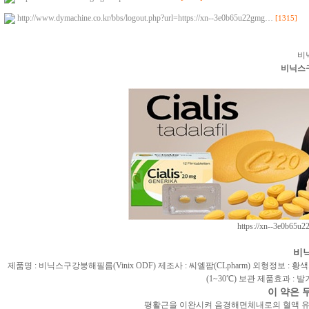
http://www.dymachine.co.kr/bbs/logout.php?url=https://xn--3e0b65u22gmg…
[1315]
비닉
비닉스
https://xn--3e0b65u2
비닉
제품명 : 비닉스구강붕해필름(Vinix ODF) 제조사 : 씨엘팜(CLpharm) 외형정보 : 황색의
(1~30℃) 보관 제품효과 : 발기부전
이 약은 
평활근을 이완시켜 음경해면체내로의 혈액 