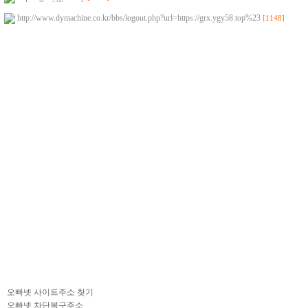
http://www.dymachine.co.kr/bbs/logout.php?url=https://grx.ygy58.top%23
[1148]
오빠넷 사이트주소 찾기
오빠넷 차단복구주소