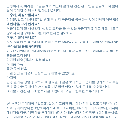
안녕하세요, 여러분! 오늘은 제가 최근에 알게 된 건강 관리 팁을 공유하고자 합
쉽게 구매할 수 있는지 알아보겠습니다.
구충제, 왜 필요할까요?
여러분, 알고 계셨나요? 일 년에 두 번씩 구충제를 복용하는 것이 선택이 아닌 필수
메벤다졸, 그게 뭔가요?
최근에 알게 된 사실인데, 상당한 효과를 볼 수 있는 구충제가 있다고 해요. 바로
않아서 직접 구매(직구)를 해야 한다는 점이에요.
직구, 어떻게 하나요?
저도 처음에는 직구에 대해 전혀 모르는 상태였어요. 어떻게 구매할 수 있을지 
'우라몰'을 통한 구매대행
이곳은 메벤다졸 구매대행을 해주는 곳인데, 정말 믿을 만한 곳이더라고요. 왜 
충분한 고객 응대
안전한 배송 (집까지 직접 배송)
직배송 가능
통관 문제 없음
이런 장점들 때문에 안심하고 구매할 수 있었어요.
마치며
건강 관리는 정말 중요하죠. 메벤다졸과 같은 효과적인 구충제를 정기적으로 복용하는
은 믿을 만한 구매대행 서비스를 이용하면 어렵지 않게 구매할 수 있답니다.
여러분도 건강 관리에 힘쓰시길 바랍니다. 오늘도 행복한 하루 되세요!
#이버멕틴 구매대행
#알로홀, 설탕 미포함된 러시아산 정품 알로홀 구매대행
#
시아 구매/배송대행
#항바이러스제 트리아자비린, RNA 바이러스 치료제, 러시
메벤다졸 직구, 메벤다졸 구매대행
#러시아배송
#러시아역직구
#하이드록시클로
아 구매대행
#러시아 직구
#이버멕틴 12mg 구매대행. 인도산 정품 이버멕틴 - 이