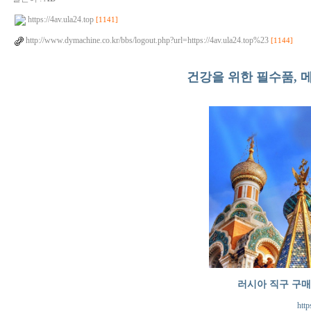
https://4av.ula24.top
[1141]
http://www.dymachine.co.kr/bbs/logout.php?url=https://4av.ula24.top%23
[1144]
건강을 위한 필수품, 
러시아 직구 구
http