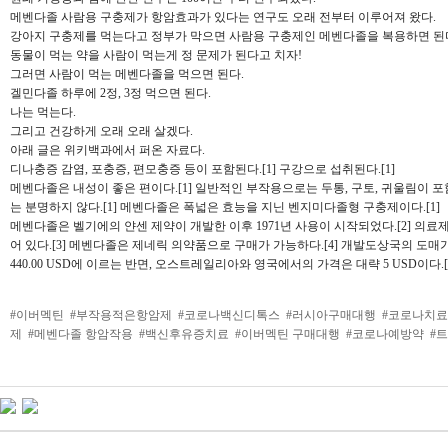
메벤다졸 사람용 구충제가 항암효과가 있다는 연구도 오래 전부터 이루어져 왔다.
강아지 구충제를 먹는다고 정부가 막으면 사람용 구충제인 메벤다졸을 복용하면 된
동물이 먹는 약을 사람이 먹는게 정 문제가 된다고 치자!
그러면 사람이 먹는 메벤다졸을 먹으면 된다.
겔민다졸 하루에 2정, 3정 먹으면 된다.
나는 먹는다.
그리고 건강하게 오래 오래 살겠다.
아래 글은 위키백과에서 퍼온 자료다.
디나충증 감염, 포충증, 편모충증 등이 포함된다.[1] 구강으로 섭취된다.[1]
메벤다졸은 내성이 좋은 편이다.[1] 일반적인 부작용으로는 두통, 구토, 귀울림이 포함
는 분명하지 않다.[1] 메벤다졸은 폭넓은 효능을 지닌 벤지미다졸형 구충제이다.[1]
메벤다졸은 벨기에의 얀센 제약이 개발한 이후 1971년 사용이 시작되었다.[2] 의
어 있다.[3] 메벤다졸은 제네릭 의약품으로 구매가 가능하다.[4] 개발도상국의 도매가는 도스(
440.00 USD에 이르는 반면, 오스트레일리아와 영국에서의 가격은 대략 5 USD이다.[
#이버멕틴
#부작용적은항암제
#코로나백신디톡스
#러시아구매대행
#코로나치
제
#메벤다졸 항암작용
#백신후유증치료
#이버멕틴 구매대행
#코로나예방약
#