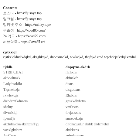
Contents
토스타
- https://jusoya.top
링크썸
- https://jusoya.top
밍키넷 주소
- https://minky.top//
우즐성
- https://xood85.com/
24 약국
- https://xoad79.com/
러브약국
- https://love85.cc/
cjstkxlql
cjstkxlqldudtkdqkd, aksghkqkd, dnpqxnaqkd, tkwlaqkd, thtjfqkd emd wprhdcjstkxlql xmdnlxj
tjddls
dnpqxns akdrk
STRIPCHAT
rhrhxns
aktkwltmxk
akfnakfn
Ladythsrkfkr
dixns
Tlqrnektzja
dlsgudxns
rkwlektzja
Rhdxns
diehdrmfkdnsem
gpsxkdlvhrtm
shahty
vmflrxns
divmfxlql
tbvjaosxns
fpemTjs
smreoektzja
akchdmlqka akchzmfFjq
dlfqhaqjsdur akdrk chdcnfehd
vosxlgkdntm
akdrkxns
JavGuru
anfydnpqxns