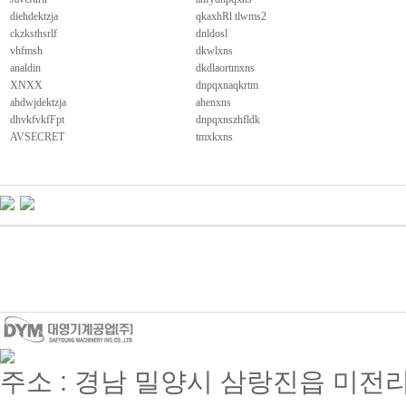
diehdektzja
qkaxhRl tlwms2
ckzksthsrlf
dnldosl
vhfmsh
dkwlxns
analdin
dkdlaortmxns
XNXX
dnpqxnaqkrtm
ahdwjdektzja
ahenxns
dhvkfvkfFpt
dnpqxnszhfldk
AVSECRET
tmxkxns
주소 : 경남 밀양시 삼랑진읍 미전리 357 / 