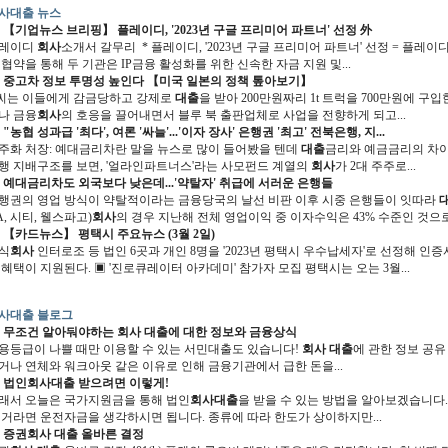
사대출 뉴스
【기업뉴스 브리핑】 플레이디, '2023년 구글 프리미어 파트너' 선정 外
레이디
회사
소개서 갈무리 * 플레이디, '2023년 구글 프리미어 파트너' 선정 = 플레이디(2
 협약을 통해 두 기관은 IP금융 활성화를 위한 신속한 자금 지원 및...
중고차 정보 투명성 높인다 【미국 일본의 정책 톺아보기】
씨는 이들에게 감금당하고 강제로
대출
을 받아 200만원짜리 1t 트럭을 700만원에 구입
나 금융
회사
의 호응을 끌어내면서 블루 북 출판업체로 사업을 전향하게 되고...
"농협 성과급 '최다', 여론 '싸늘'...'이자 장사' 은행권 '최고' 전북은행, 지...
주화 처장: 예대금리차란 말을 뉴스로 많이 들어봤을 텐데
대출
금리와 예금금리의 차이
행 지배구조를 보면, '얼라인파트너스'라는 사모펀드 계열의
회사
가 2대 주주로...
예대금리차도 외국보다 낮은데...'약탈자' 취급에 서러운 은행들
행권의 영업 방식이 약탈적이라는 금융당국의 날선 비판 이후 시중 은행들이 잇따라
A, 시티, 웰스파고)
회사
의 경우 지난해 전체 영업이익 중 이자수익은 43% 수준인 것으로.
【카드뉴스】 평택시 주요뉴스 (3월 2일)
식
회사
인터로조 등 법인 6곳과 개인 8명을 '2023년 평택시 우수납세자'로 선정해 인증서
 혜택이 지원된다. ▣ '진로큐레이터 아카데미' 참가자 모집 평택시는 오는 3월...
사대출 블로그
무조건 알아둬야하는
회사 대출
에 대한 정보와 금융상식
용등급이 나쁠 때만 이용할 수 있는 서민대출도 있습니다!
회사 대출
에 관한 정보 공유
거나 연체와 워크아웃 같은 이유로 인해 금융기관에서 급한 돈을...
법인
회사대출
받으려면 이렇게!
래서 오늘은 국가지원금을 통해 법인
회사대출
을 받을 수 있는 방법을 알아보겠습니다. 
 거라면 운전자금을 생각하시면 됩니다. 종류에 따라 한도가 상이하지만...
증권
회사 대출
올바른 결정