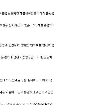
대출
금 보증기간
대출
실행일로부터
대출
원금
건을 선택하실 수 있습니다. (
대출
원금의 1
용 점수 반영하지 않지만, 단기
대출
연체로 금
출
을 통해 취급된 가중평균금리이며, 금융
회
원에서 직원
대출
등을 실시하기도 하며, 직
사
는
대출
이 아닌 자본출자의 개념으로 접근
동금리로 나눌 수 있다. 고정금리는
대출
기간