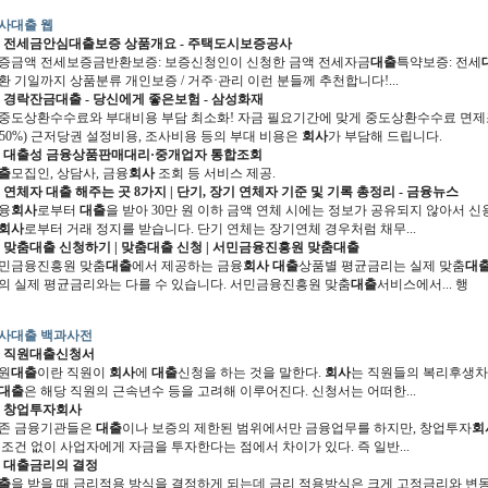
사대출 웹
전세금안심
대출
보증 상품개요 - 주택도시보증공사
증금액 전세보증금반환보증: 보증신청인이 신청한 금액 전세자금
대출
특약보증: 전세
환 기일까지 상품분류 개인보증 / 거주·관리 이런 분들께 추천합니다!...
경락잔금
대출
- 당신에게 좋은보험 - 삼성화재
. 중도상환수수료와 부대비용 부담 최소화! 자금 필요기간에 맞게 중도상환수수료 면제조
~50%) 근저당권 설정비용, 조사비용 등의 부대 비용은
회사
가 부담해 드립니다.
대출
성 금융상품판매대리·중개업자 통합조회
출
모집인, 상담사, 금융
회사
조회 등 서비스 제공.
연체자
대출
해주는 곳 8가지 | 단기, 장기 연체자 기준 및 기록 총정리 - 금융뉴스
융
회사
로부터
대출
을 받아 30만 원 이하 금액 연체 시에는 정보가 공유되지 않아서 신
회사
로부터 거래 정지를 받습니다. 단기 연체는 장기연체 경우처럼 채무...
맞춤
대출
신청하기 | 맞춤
대출
신청 | 서민금융진흥원 맞춤
대출
민금융진흥원 맞춤
대출
에서 제공하는 금융
회사 대출
상품별 평균금리는 실제 맞춤
대
의 실제 평균금리와는 다를 수 있습니다. 서민금융진흥원 맞춤
대출
서비스에서... 행
사대출 백과사전
직원
대출
신청서
원
대출
이란 직원이
회사
에
대출
신청을 하는 것을 말한다.
회사
는 직원들의 복리후생차
대출
은 해당 직원의 근속년수 등을 고려해 이루어진다. 신청서는 어떠한...
창업투자
회사
존 금융기관들은
대출
이나 보증의 제한된 범위에서만 금융업무를 하지만, 창업투자
회
 조건 없이 사업자에게 자금을 투자한다는 점에서 차이가 있다. 즉 일반...
대출
금리의 결정
출
을 받을 때 금리적용 방식을 결정하게 되는데 금리 적용방식은 크게 고정금리와 변