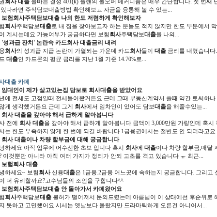
권
회사 대출
올바른 결정 401(k) 플랜의 롤오버 메커니즘은 매우 간단합니다. 첫 번째 
 있다라면 주식담보대출방법 확인해보고 자금을 융통해 볼 수 있는...
보험
회사
주택담보
대출
나의 한도 저렴하게 확인해보자
험
회사
주택담보
대출
로 내 집을 찾아보고자 하는 분들도 적지 않지만 한도 부분에서 
이 계시는데요 가능여부가 궁금하다면 보험
회사
주택담보
대출
을 나의...
'성과급 잔치' 논란속 카드
회사 대출
금리 내려
융
회사
의 성과급 지급 논란이 가열되는 가운데 카드
회사
들이
대출
금리를 내렸습니다.
드
대출
인 카드론의 평균 금리를 지난 1월 기준 14.70%로...
사대출 카페
임대인이 제가 살고있는집 담보로
회사대출
을 받았어요
년에 전세도 고점일때 전세들어왔거든요 근데 그때 부동산계약서 쓸때 약간 토씨하나
않게 생각했거든요 근데 그게
회사
에서 임차인이 있어도 담보
대출
을 해줄수있는...
회사 대출
을 갚아야 해서 급하게 알아봅니다
사 전에
회사 대출
을 갚아야 해서 급하게 알아봅니다 금액이 3,000만원 가량인데 혹
서는 한도 부족하지 않게 한 번에 되길 바랍니다 1금융권에서는 절반도 안 되더라고요
회사 대출
이나 차량 할부금에 대해 궁금합니다
녕하세요 아직 업무에 어수선한 초보 입니다 혹시
회사
에
대출
이나 차량 할부금,매달
? 이것뿐만 아니라 아직 여러 가지가 정리가 안되 고초를 격고 있습니다 ㅠ 최근...
보험
회사 대출
녕하세요~ 보험
회사
신용
대출
은 1금융.2금융 어느곳에 속하는지 궁금합니다. 그리고
이 더 유리할까요?고수님들의 조언을 구합니다^^
보험
회사
주택담보
대출
안 돌아가서 카페왔어요
험
회사
주택담보
대출
불허가 떨어져서 문의드렸는데 아름님이 이 상태에선 후순위로 
지 못하고 고민했어요 시세는 옛날보다 올랐지만 드라마틱하게 오른건 아니어서...