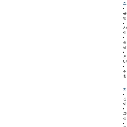
회
플
번
A
이
손
은
은
O
주
한
회
신
이
그
신