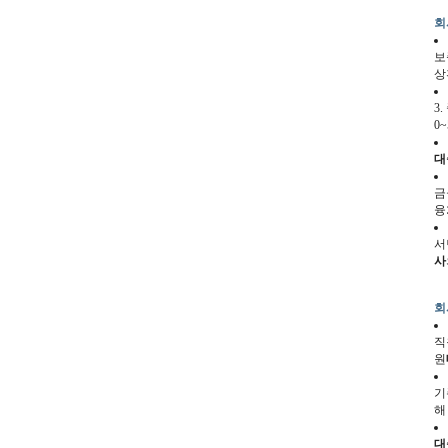
회
보
상
3
0
대
금
융
서
사
회
직
원
기
해
대