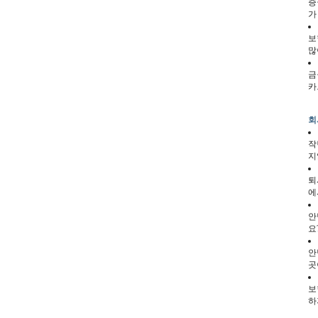
증
가
보
많
금
카
회
작
지
퇴
에
안
요
안
곳
보
하