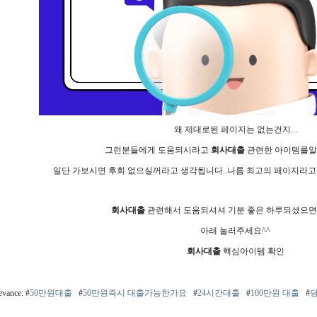
왜 제대로된 페이지는 없는건지...
그런분들에게 도움되시라고
회사대출
관련한 아이템를알
일단 가보시면 후회 없으실꺼라고 생각됩니다..나름 최고의 페이지라고
회사대출
관련해서 도움되셔셔 기분 좋은 하루되셨으면 
아래 눌러주세요^^
회사대출
핵심아이템 확인
evance: #
50만원대출
#
50만원즉시 대출가능한가요
#
24시간대출
#
100만원 대출
#
당