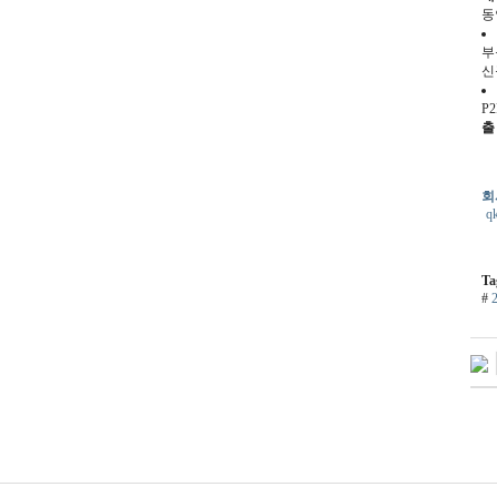
동
부
신
P
출
회
qk
Ta
#