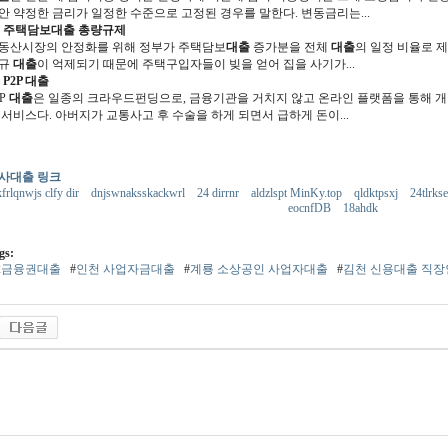
안 약정한 금리가 일정한 수준으로 고정된 경우를 말한다. 변동금리는...
주택담보
대출
총량규제
동산시장의 안정화를 위해 정부가 주택담보
대출
증가분을 전체
대출
의 일정 비율로 
규
대출
이 억제되기 때문에 주택구입자들이 빚을 얻어 집을 사기가...
P2P
대출
2P
대출
은 일종의 크라우드펀딩으로, 금융기관을 거치지 않고 온라인 플랫폼을 통해 
서비스다. 아버지가 교통사고 후 수술을 하게 되면서 급하게 돈이...
사대출 링크
frlqnwjs clfy dir
dnjswnaksskackwrl
24 dirrnr
aldzlspt MinKy.top
qldktpsxj
24tlrks
eocnfDB
18ahdk
gs:
2금융권대출
#
인천 사업자금대출
#
계룡 소상공인 사업자대출
#
김천 신용대출 직