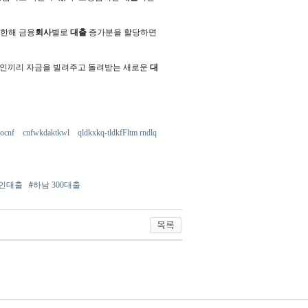
제한해 금융
회사
별로
대출
증가분을 할당하면
개인끼리 자금을 빌려주고 돌려받는 새로운
대
eocnf
cnfwkdaktkwl
qldkxkq-tldkfFltm rndlq
장인대출
#
하남 300대출