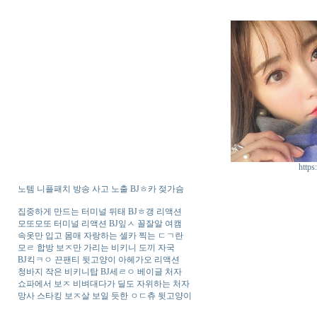
https
노템 니플패치 방송 사고 노출 BJㅎ카 젖가슴
집중하게 만드는 터미널 뒤태 BJㅎ갱 리액션
모또모또 터미널 리액션 BJ잎ㅅ 꼴잘알 여캠
속옷만 입고 몸매 자랑하는 셀카 찍는 ㄷㄱ란
모ㄹ 합방 보ㅈ만 가리는 비키니 도끼 자국
BJ킥ㅋㅇ 끈팬티 뒷고양이 아헤가오 리액션
청바지 작은 비키니탑 BJ세ㄹㅇ 베이글 처자
쇼파에서 보ㅈ 비벼대다가 딜도 자위하는 처자
망사 스타킹 보ㅈ살 보일 듯한 ㅇㄷ츄 뒷고양이