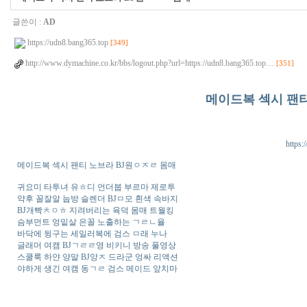
글쓴이 :
AD
https://udn8.bang365.top
[349]
http://www.dymachine.co.kr/bbs/logout.php?url=https://udn8.bang365.top…
[351]
메이드복 섹시 팬티
https:
메이드복 섹시 팬티 노브라 BJ원ㅇㅈㄹ 몸매
귀요미 타투녀 유ㅎ디 언더붑 부르마 제로투
약후 꼴잘알 눕방 슬렌더 BJㅁ모 흰색 속바지
BJ개빡ㅊㅇㅎ 지려버리는 육덕 몸매 트월킹
슴부먼트 엉밑살 은꼴 노출하는 ㄱㄹㄴ율
바닥에 뒹구는 세일러복에 검스 ㅁ래 누나
글래머 여캠 BJㄱㄹㄹ영 비키니 방송 풀영상
스쿨룩 하얀 양말 BJ앙ㅈ 드라군 엉싸 리액션
야하게 생긴 여캠 동ㄱㄹ 검스 메이드 앞치마