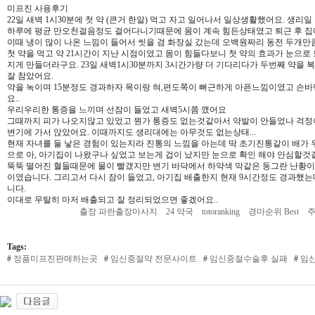
미프진 사용후기
22일 새벽 1시30분에 첫 약 (큰거 한알) 먹고 자고 일어나서 일상생활했어요. 생리
하루에 평균 만오천걸음정도 걸어다니기때문에 몸이 계속 힘든상태였고 퇴근 후 집에
이때 냉이 많이 나온 느낌이 들어서 씻을 겸 화장실 갔는데 오백원짜리 동전 두개
첫 약을 먹고 약 21시간이 지난 시점이였고 몸이 힘들다보니 첫 약의 효과가 눈으
지게 만들더라구요. 23일 새벽1시30분까지 3시간가량 더 기다리다가 두번째 약을
잘 참았어요.
약을 녹이며 15분정도 경과하자 목이랑 혀,편도쪽이 뻐근하게 아픈느낌이였고 손
요..
우리우리한 통증을 느끼며 선잠이 들었고 새벽5시쯤 깼어요
그때까지 피가 나오지않고 있었고 뭔가 통증도 없는것같아서 약발이 안들었나 걱정이
변기에 가서 앉았어요. 이때까지도 생리대에는 아무것도 없는상태...
현재 자녀를 둘 낳은 경험이 있는지라 진통의 느낌을 아는데 딱 초기진통같이 배가
으로 아, 아기집이 나왔구나 싶었고 보는게 겁이 났지만 눈으로 확인 해야 안심할
뚝뚝 떨어진 혈들때문에 물이 빨갰지만 변기 바닥에서 하약색 막같은 동그란 난황이 붙
이였습니다. 그리고서 다시 잠이 들었고, 아기집 배출한지 현재 9시간정도 경과했
니다.
이대로 무탈히 마저 배출되고 잘 정리되었으면 좋겠어요..
출장 파란출장마사지
24 약국
totoranking
경마순위 Best
Tags:
#
정품미프진판매하는곳
#
임신중절약 전문사이트
#
임신중절수술후 실패
#
임신