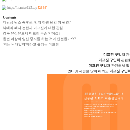
https://m.miso123.top
[2888]
Contents
다낭성 난소 증후군, 방치 하면 난임 의 원인?
낙태죄 폐지 논란과 미프진에 대한 관심
경구 유산유도제 미프진 무슨 약이죠?
한번 이상의 임신 중지를 하는 것이 안전한가요?
'먹는 낙태알약'이라고 불리는 미프진
미­프진 구입처
관
미­프진 구입처
관련한
미­프진 구입처
관련해서 알
인터넷 서핑을 많이 해봐도
미­프진 구입