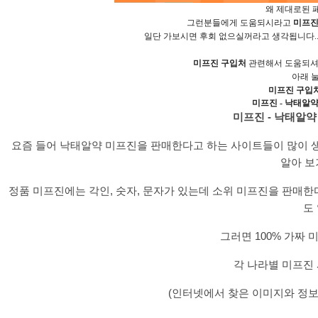
왜 제대로된 페
그런분들에게 도움되시라고
미­프
일단 가보시면 후회 없으실꺼라고 생각됩니다.
미­프진 구입처
관련해서 도움되셔셔
아래 
미­프진 구입
미프진 - 낙태알
미프진 - 낙태알
요즘 들어 낙태알약 미프진을 판매한다고 하는 사이트들이 많이 
알아 보
정품 미프진에는 각인, 숫자, 문자가 있는데 소위 미프진을 판매
도
그러면 100% 가짜
각 나라별 미프진
(인터넷에서 찾은 이미지와 정