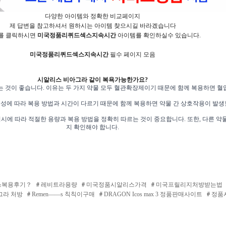
다양한 아이템와 정확한 비교페이지
제 답변을 참고하셔서 원하시는 아이템 찾으시길 바라겠습니다
 를 클릭하시면
미국정품리퀴드섹스지속시간
아이템를 확인하실수 있습니다.
미국정품리퀴드섹스지속시간
필수 페이지 모음
시알리스 비아그라 같이 복욕가능한가요?
것이 좋습니다. 이유는 두 가지 약물 모두 혈관확장제이기 때문에 함께 복용하면 혈압
특성에 따라 복용 방법과 시간이 다르기 때문에 함께 복용하면 약물 간 상호작용이 발생
에 따라 적절한 용량과 복용 방법을 정확히 따르는 것이 중요합니다. 또한, 다른 약
지 확인해야 합니다.
스복용후기？
#
레­비트라용량
#
미국정품시­알리스가격
#
미국프­릴리지처방받는법
그라 처방
#
Remen——s 칙칙이구매
#
DRAGON Icos max 3 정품판매사이트
#
정품