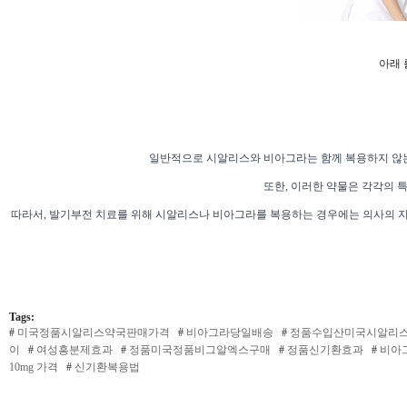
아래
일반적으로 시알리스와 비아그라는 함께 복용하지 않는 
또한, 이러한 약물은 각각의 
따라서, 발기부전 치료를 위해 시알리스나 비아그라를 복용하는 경우에는 의사의 지시
Tags:
#
미국정품시­알리스약국판매가격
#
비­아그라당일배송
#
정품수입산미국시­알리
이
#
여성흥분제효과
#
정품미국정품비그알엑스구매
#
정품신기환효과
#
비아
10mg 가격
#
신기환복용법