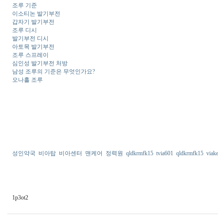
조루 기준
이소티논 발기부전
갑자기 발기부전
조루 디시
발기부전 디시
아토목 발기부전
조루 스프레이
심인성 발기부전 처방
남성 조루의 기준은 무엇인가요?
오나홀 조루
성인약국
비아탑
비아센터
맨케어
정력원
qldkrmfk15
tvia601
qldkrmfk15
viak
1p3ot2