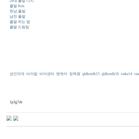
20대 풀발 디시
풀발 8cm
한남 풀발
남친 풀발
풀발 하는 법
풀발 드림팀
성인약국
비아탑
비아센터
맨케어
정력원
qldkrmfk15
qldkrmfk16
viake14
via
1p3g7eb