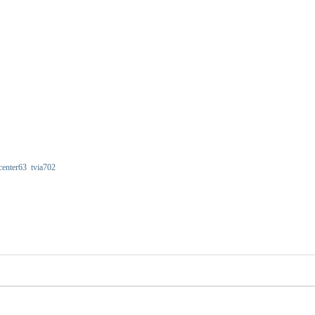
center63
tvia702