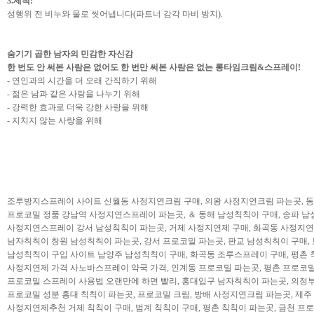
3.세척:
성행위 전 비누와 물로 씻어냅니다(파트너 감각 마비 방지).
숨기기 곱한 남자의 민감한 자신감
한 번도 안 써본 사람은 없어도 한 번만 써본 사람은 없는 롱타임크림&스프레이!
- 연인과의 시간을 더 오래 간직하기 위해
- 젊은 남과 같은 사랑을 나누기 위해
- 강력한 효과로 더욱 강한 사랑을 위해
- 지치지 않는 사랑을 위해
조루방지스프레이 사이트 신월동 사정지연크림 구매, 의왕 사정지연크림 파는곳, 동
프로코밀 정품 강남역 사정지연스프레이 파는곳, ＆ 동해 남성칙칙이 구매, 송파 남
사정지연스프레이 강서 남성칙칙이 파는곳, 거제 사정지연제 구매, 화곡동 사정지연
남자칙칙이 창원 남성칙칙이 파는곳, 강서 프로코밀 파는곳, 판교 남성칙칙이 구매, 
남성칙칙이 구입 사이트 남양주 남성칙칙이 구매, 화곡동 조루스프레이 구매, 평촌 
사정지연제 가격 사노바스프레이 약국 가격, 인계동 프로코밀 파는곳, 평촌 프로코밀
프로코밀 스프레이 사용법 오랜만에 하면 빨리, 홍대입구 남자칙칙이 파는곳, 의정부
프로코밀 성분 홍대 칙칙이 파는곳, 프로코밀 크림, 방배 사정지연크림 파는곳, 제주
사정지연제추천 거제 칙칙이 구매, 범계 칙칙이 구매, 평촌 칙칙이 파는곳, 금천 프로