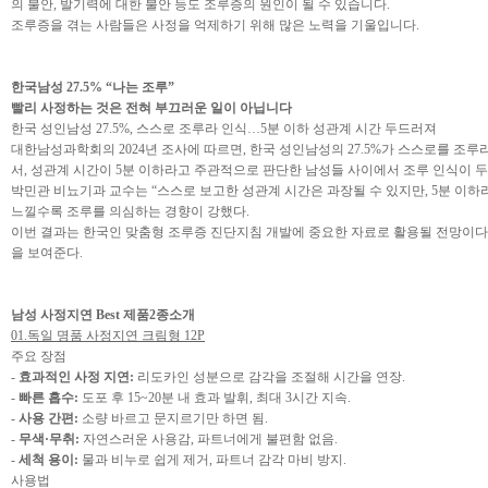
의 불안, 발기력에 대한 불안 등도 조루증의 원인이 될 수 있습니다.
조루증을 겪는 사람들은 사정을 억제하기 위해 많은 노력을 기울입니다.
한국남성 27.5% “나는 조루”
빨리 사정하는 것은 전혀 부끄러운 일이 아닙니다
한국 성인남성 27.5%, 스스로 조루라 인식…5분 이하 성관계 시간 두드러져
대한남성과학회의 2024년 조사에 따르면, 한국 성인남성의 27.5%가 스스로를 조루라
서, 성관계 시간이 5분 이하라고 주관적으로 판단한 남성들 사이에서 조루 인식이 
박민관 비뇨기과 교수는 “스스로 보고한 성관계 시간은 과장될 수 있지만, 5분 이하
느낄수록 조루를 의심하는 경향이 강했다.
이번 결과는 한국인 맞춤형 조루증 진단지침 개발에 중요한 자료로 활용될 전망이다.
을 보여준다.
남성 사정지연 Best 제품2종소개
01.독일 명품 사정지연 크림형 12P
주요 장점
-
효과적인 사정 지연:
리도카인 성분으로 감각을 조절해 시간을 연장.
-
빠른 흡수:
도포 후 15~20분 내 효과 발휘, 최대 3시간 지속.
-
사용 간편:
소량 바르고 문지르기만 하면 됨.
-
무색·무취:
자연스러운 사용감, 파트너에게 불편함 없음.
-
세척 용이:
물과 비누로 쉽게 제거, 파트너 감각 마비 방지.
사용법