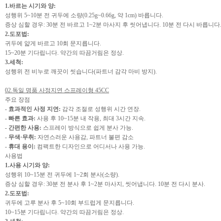
1.바르는 시기와 양:
성행위 5~10분 전 귀두에 소량(0.25g~0.66g, 약 1cm) 바릅니다.
증상 심할 경우: 30분 전 바르고 1~2분 마사지 후 씻어냅니다. 10분 전 다시 바릅니다
2.도포법:
귀두에 얇게 바르고 10회 문지릅니다.
15~20분 기다립니다. 약간의 따끔거림은 정상.
3.세척:
성행위 전 비누로 깨끗이 씻습니다(파트너 감각 마비 방지).
02.독일 명품 사정지연 스프레이형 45CC
주요 장점
-
효과적인 사정 지연:
감각 조절로 성행위 시간 연장.
-
빠른 효과:
사용 후 10~15분 내 작용, 최대 3시간 지속.
-
간편한 사용:
스프레이 방식으로 쉽게 분사 가능.
-
무색·무취:
자연스러운 사용감, 파트너 불편 감소
-
휴대 용이:
컴팩트한 디자인으로 어디서나 사용 가능.
사용법
1.사용 시기와 양:
성행위 10~15분 전 귀두에 1~2회 분사(소량).
증상 심할 경우: 30분 전 분사 후 1~2분 마사지, 씻어냅니다. 10분 전 다시 분사.
2.도포법:
귀두에 고루 분사 후 5~10회 부드럽게 문지릅니다.
10~15분 기다립니다. 약간의 따끔거림은 정상.