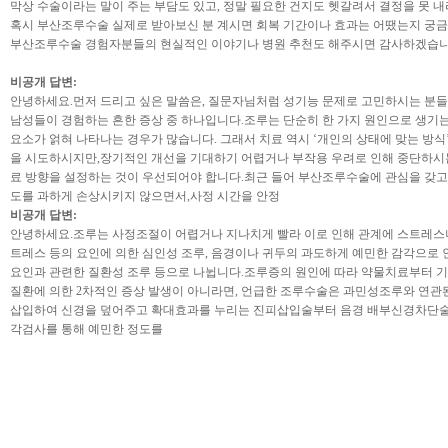
막상 수술이라는 말이 주는 부담도 있고, 정말 필요한 건지도 헷갈려서 결정을 못 내
혹시 부산조루수술 실제로 받아보신 분 계시면 회복 기간이나 효과는 어땠는지 궁금
부산조루수술 경험자분들의 현실적인 이야기나 병원 추천도 해주시면 감사하겠습니
비공개 답변:
안녕하세요.먼저 드리고 싶은 말씀은, 질문자님처럼 성기능 문제로 고민하시는 분들
남성들이 경험하는 흔한 증상 중 하나입니다.조루는 단순히 한 가지 원인으로 생기는 
요소가 얽혀 나타나는 경우가 많습니다. 그래서 치료 역시 ‘개인의 상태에 맞는 방
을 시도하시지만,장기적인 개선을 기대하기 어렵거나 부작용 우려로 인해 중단하시는
료 방향을 설정하는 것이 우선되어야 합니다.최근 들어 부산조루수술에 관심을 갖고 
도를 과하게 손상시키지 않으면서,사정 시간을 안정
비공개 답변:
안녕하세요.조루는 사정조절이 어렵거나 지나치게 빨라 이로 인해 관계에 스트레스나
트레스 등의 요인에 의한 심인성 조루, 음경이나 귀두의 과도하게 예민한 감각으로 
요인과 관련한 질환성 조루 등으로 나뉩니다.조루증의 원인에 따라 약물치료부터 기
질환에 의한 2차적인 증상 발생이 아니라면, 언급한 조루수술은 과민성조루와 연관
삽입하여 신경을 덮어주고 확대효과를 누리는 진피삽입술부터 음경 배부신경차단술, 
각검사를 통해 예민한 정도를