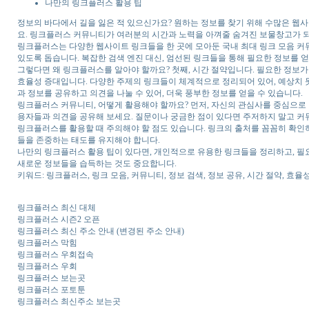
나만의 링크플러스 활용 팁
정보의 바다에서 길을 잃은 적 있으신가요? 원하는 정보를 찾기 위해 수많은 웹사이
요. 링크플러스 커뮤니티가 여러분의 시간과 노력을 아껴줄 숨겨진 보물창고가 
링크플러스는 다양한 웹사이트 링크들을 한 곳에 모아둔 국내 최대 링크 모음 커
있도록 돕습니다. 복잡한 검색 엔진 대신, 엄선된 링크들을 통해 필요한 정보를 얻
그렇다면 왜 링크플러스를 알아야 할까요? 첫째, 시간 절약입니다. 필요한 정보가
효율성 증대입니다. 다양한 주제의 링크들이 체계적으로 정리되어 있어, 예상치 못
과 정보를 공유하고 의견을 나눌 수 있어, 더욱 풍부한 정보를 얻을 수 있습니다.
링크플러스 커뮤니티, 어떻게 활용해야 할까요? 먼저, 자신의 관심사를 중심으로 
용자들과 의견을 공유해 보세요. 질문이나 궁금한 점이 있다면 주저하지 말고 커
링크플러스를 활용할 때 주의해야 할 점도 있습니다. 링크의 출처를 꼼꼼히 확인하
들을 존중하는 태도를 유지해야 합니다.
나만의 링크플러스 활용 팁이 있다면, 개인적으로 유용한 링크들을 정리하고, 필요
새로운 정보들을 습득하는 것도 중요합니다.
키워드: 링크플러스, 링크 모음, 커뮤니티, 정보 검색, 정보 공유, 시간 절약, 효율
링크플러스 최신 대체
링크플러스 시즌2 오픈
링크플러스 최신 주소 안내 (변경된 주소 안내)
링크플러스 막힘
링크플러스 우회접속
링크플러스 우회
링크플러스 보는곳
링크플러스 포토툰
링크플러스 최신주소 보는곳