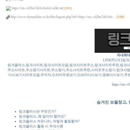
https://xn--vl2bn7ab1ofzofof.urlkr.net
[201]
http://www.dymachine.co.kr/bbs/logout.php?url=https://xn--vl2bn7ab1ofz…
[198]
국내최대
LINKPLUS [
링크플러스,링크사이트,링크사이트모음,링크사이트주소,링크사이트추천,링크사
주소사이트,주소찾기사이트,주소찾기,주소사이트추천,사이트주소찾기,링크사랑
다시보기사이트모음,뚜지자,드라마무료보기,드라마다시보기,영화다시보기,무
https://xn--v
숨겨진 보물창고,
링크플러스란 무엇인가?
링크플러스, 왜 알아야 할까요?
링크플러스 커뮤니티, 어떻게 활용할까?
링크플러스 활용 시 주의사항