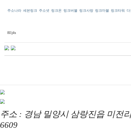
주소나라
세븐링크
주소넷
링크온
링크버블
링크사랑
링크마블
링크타워
다
8l1j4x
주소 : 경남 밀양시 삼랑진읍 미전리 357 / T
6609