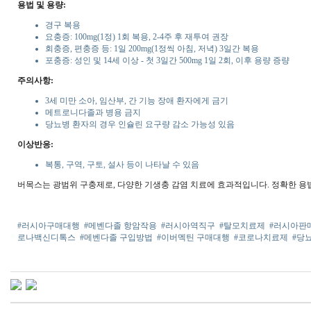
용법 및 용량:
경구 복용
요충증: 100mg(1정) 1회 복용, 2-4주 후 재투여 권장
회충증, 편충증 등: 1일 200mg(1정씩 아침, 저녁) 3일간 복용
포충증: 성인 및 14세 이상 - 첫 3일간 500mg 1일 2회, 이후 용량 증량
주의사항:
3세 미만 소아, 임산부, 간 기능 장애 환자에게 금기
메트로니다졸과 병용 금지
당뇨병 환자의 경우 인슐린 요구량 감소 가능성 있음
이상반응:
복통, 구역, 구토, 설사 등이 나타날 수 있음
버목스는 광범위 구충제로, 다양한 기생충 감염 치료에 효과적입니다. 정확한 용
#러시아구매대행
#메벤다졸 항암작용
#러시아역직구
#탈모치료제
#러시아판
로나백신디톡스
#메벤다졸 구입방법
#이버멕틴 구매대행
#코로나치료제
#당