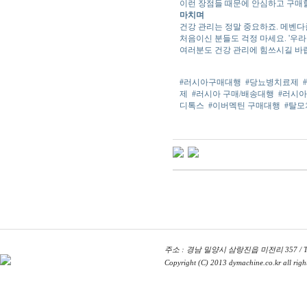
이런 장점들 때문에 안심하고 구매할
마치며
건강 관리는 정말 중요하죠. 메벤다
처음이신 분들도 걱정 마세요. '우
여러분도 건강 관리에 힘쓰시길 바랍
#러시아구매대행
#당뇨병치료제
제
#러시아 구매/배송대행
#러시아
디톡스
#이버멕틴 구매대행
#탈모
주소 : 경남 밀양시 삼랑진읍 미전리 357 / TEL : 
Copyright (C) 2013 dymachine.co.kr all right