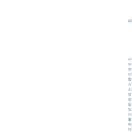
시
시
이
전
시
합
스
소
정
장
일
있
시
혈
하
마