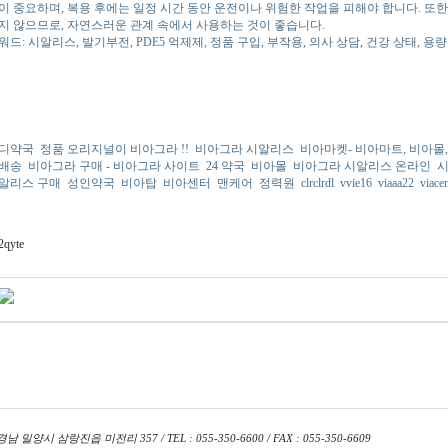
이 중요하며, 복용 후에는 일정 시간 동안 운전이나 위험한 작업을 피해야 합니다. 또한
지 않으므로, 자연스러운 관계 속에서 사용하는 것이 좋습니다.
워드: 시알리스, 발기부전, PDE5 억제제, 정품 구입, 부작용, 의사 상담, 건강 상태, 용
디약국
정품 오리지널이 비아그라 !!
비아그라 시알리스
비아마켓- 비아마트, 비아몰
배송
비아그라 구매 - 비아그라 사이트
24 약국
비아몰
비아그라 시알리스 온라인
시
알리스 구매
성인약국
비아탑
비아센터
맨케어
정력원
clrclrdl
vvie16
viaaa22
viace
2qyte
경남 밀양시 삼랑진읍 미전리 357 / TEL : 055-350-6600 / FAX : 055-350-6609