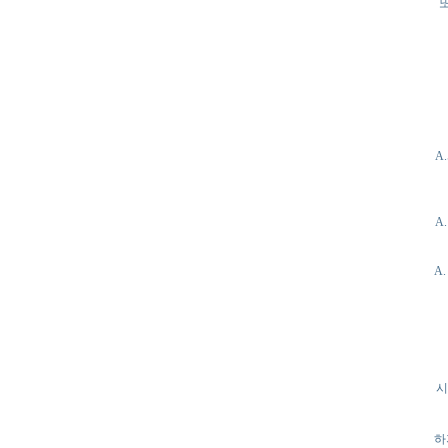
또
A
A
A
시
하