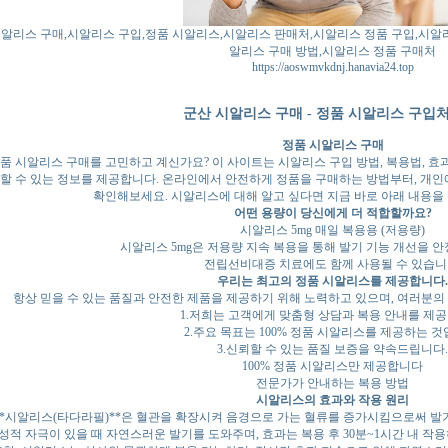
알리스 구매,시알리스 구입,정품 시알리스,시알리스 판매처,시알리스 정품 구입,시알
알리스 구매 방법,시알리스 정품 구매처
https://aoswmvkdnj.hanavia24.top
군산 시알리스 구매 - 정품 시알리스 구입
정품 시알리스 구매
품 시알리스 구매를 고민하고 계신가요? 이 사이트는 시알리스 구입 방법, 복용법, 효
할 수 있는 정보를 제공합니다. 온라인에서 안전하게 정품을 구매하는 방법부터, 개인
확인해보세요. 시알리스에 대해 알고 싶다면 지금 바로 아래 내용을
어떤 용량이 당신에게 더 적합할까요?
시알리스 5mg 매일 복용용 (저용량)
시알리스 5mg은 저용량 지속 복용을 통해 발기 기능 개선을 
전립선비대증 치료에도 함께 사용될 수 있습니
우리는 최고의 정품 시알리스를 제공합니다.
항상 믿을 수 있는 품질과 안전한 제품을 제공하기 위해 노력하고 있으며, 여러분
1.저희는 고객에게 맞춤형 상담과 복용 안내를 제공
2.주요 목표는 100% 정품 시알리스를 제공하는 것
3.신뢰할 수 있는 품질 보증을 약속드립니다.
100% 정품 시알리스만 제공합니다
전문가가 안내하는 복용 방법
시알리스의 효과와 작용 원리
**시알리스(타다라필)**은 혈관을 확장시켜 음경으로 가는 혈류를 증가시킴으로써 발
성적 자극이 있을 때 자연스러운 발기를 도와주며, 효과는 복용 후 30분~1시간 내 작용