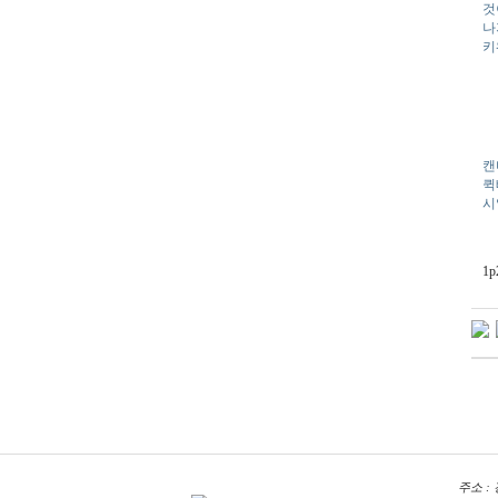
것
나
키
캔
퀵
시
1p
주소 : 