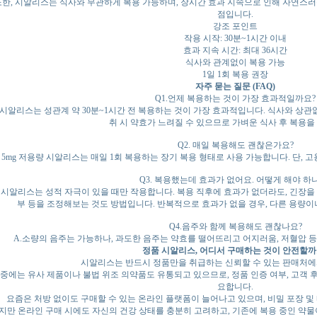
한, 시알리스는 식사와 무관하게 복용 가능하며, 장시간 효과 지속으로 인해 자연스러운
점입니다.
강조 포인트
작용 시작: 30분~1시간 이내
효과 지속 시간: 최대 36시간
식사와 관계없이 복용 가능
1일 1회 복용 권장
자주 묻는 질문 (FAQ)
Q1.언제 복용하는 것이 가장 효과적일까요?
.시알리스는 성관계 약 30분~1시간 전 복용하는 것이 가장 효과적입니다. 식사와 상관
취 시 약효가 느려질 수 있으므로 가벼운 식사 후 복용을
Q2. 매일 복용해도 괜찮은가요?
. 5mg 저용량 시알리스는 매일 1회 복용하는 장기 복용 형태로 사용 가능합니다. 단, 고용량
Q3. 복용했는데 효과가 없어요. 어떻게 해야 하
. 시알리스는 성적 자극이 있을 때만 작용합니다. 복용 직후에 효과가 없더라도, 긴장을 
부 등을 조정해보는 것도 방법입니다. 반복적으로 효과가 없을 경우, 다른 용량이
Q4.음주와 함께 복용해도 괜찮나요?
A.소량의 음주는 가능하나, 과도한 음주는 약효를 떨어뜨리고 어지러움, 저혈압 등
정품 시알리스, 어디서 구매하는 것이 안전할까
시알리스는 반드시 정품만을 취급하는 신뢰할 수 있는 판매처에
중에는 유사 제품이나 불법 위조 의약품도 유통되고 있으므로, 정품 인증 여부, 고객 후
요합니다.
요즘은 처방 없이도 구매할 수 있는 온라인 플랫폼이 늘어나고 있으며, 비밀 포장 및
지만 온라인 구매 시에도 자신의 건강 상태를 충분히 고려하고, 기존에 복용 중인 약물