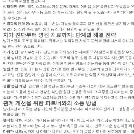
과 조루의 위험을 높입니다.
심리적인 원인:
직장 스트레스, 가정 문제, 경제적 어려움 등은 불안감과 우울증을 
계 문제, 성적 트라우마 등 또한 성 기능 장애의 원인이 될 수 있습니다. 완벽해
릴 수 있습니다.
신경학적인 원인:
뇌졸중, 척수 손상, 다발성 경화증과 같은 신경 질환은 발기와 사
연결되는 신경 손상 또한 성 기능 장애의 원인이 될 수 있습니다.
자가 진단부터 병원 치료까지: 단계별 해결 전략
발기부전과 조루를 극복하기 위해서는 적극적인 자세로 문제 해결에 나서야 합니다.
을 받는 것이 중요합니다.
자가 진단:
발기부전 자가 진단에는 국제 발기능 지수(IIEF-5) 설문지를 활용할 수
신의 상태를 가늠해 볼 수 있습니다. 조루의 경우, 삽입 후 사정까지의 시간(IELT)
만 자가 진단은 참고 자료일 뿐, 정확한 진단은 반드시 전문의를 통해 받아야 합니다.
병원 치료:
병원에서는 다양한 검사를 통해 발기부전과 조루의 원인을 정확하게 파악하고
사 요법, 진공 흡입기, 수술 등이 있으며, 조루 치료에는 약물 치료(선택적 세로토닌
적합한 치료법을 선택하는 것이 중요합니다.
생활 습관 개선:
건강한 생활 습관은 발기부전과 조루 개선에 매우 중요한 역할을 합
키는 데 도움이 됩니다. 건강한 식단은 혈관 건강을 유지하고 체중을 관리하는 데 
줄입니다. 충분한 수면과 스트레스 관리는 심리적인 안정감을 유지하고 성 기능 장애
관계 개선을 위한 파트너와의 소통 방법
발기부전과 조루는 남성 개인의 문제일 뿐만 아니라 파트너와의 관계에도 영향을 미
역할을 합니다.
솔직한 대화:
자신의 어려움을 솔직하게 이야기하고, 파트너의 감정을 이해하려고 
려는 태도를 보여야 합니다. 서로의 성적 욕구를 이해하고, 만족스러운 성관계를 위
다양한 시도:
성관계 시 다양한 체위나 방법, 분위기 등을 시도하여 서로에게 맞는 방