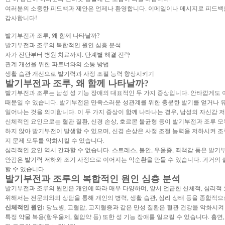
여러분의 소중한 피드백과 제안은 언제나 환영합니다. 이메일이나 메시지로 피드백을
감사합니다!
발기부전과 조루, 왜 함께 나타날까?
발기부전과 조루의 복합적인 원인 심층 분석
자가 진단부터 병원 치료까지: 단계별 해결 전략
관계 개선을 위한 파트너와의 소통 방법
생활 습관 개선으로 발기력과 사정 조절 능력 향상시키기
발기부전과 조루, 왜 함께 나타날까?
발기부전과 조루는 남성 성 기능 장애의 대표적인 두 가지 증상입니다. 안타깝게도 이
때문일 수 있습니다. 발기부전은 만족스러운 성관계를 위한 충분한 발기를 얻거나 유
일어나는 것을 의미합니다. 이 두 가지 증상이 함께 나타나는 경우, 남성의 자신감 
신체적인 요인으로는 혈관 질환, 신경 손상, 호르몬 불균형 등이 발기부전과 조루 
하지 않아 발기부전이 발생할 수 있으며, 신경 손상은 사정 조절 능력을 저하시켜 조
지 문제 모두를 악화시킬 수 있습니다.
심리적인 요인 역시 간과할 수 없습니다. 스트레스, 불안, 우울증, 죄책감 등은 발
안감은 발기력 저하와 조기 사정으로 이어지는 악순환을 만들 수 있습니다. 과거의
할 수 있습니다.
발기부전과 조루의 복합적인 원인 심층 분석
발기부전과 조루의 원인은 개인에 따라 매우 다양하며, 앞서 언급한 신체적, 심리적
위해서는 전문의와의 상담을 통해 개인의 병력, 생활 습관, 심리 상태 등을 종합적으
신체적인 원인:
당뇨병, 고혈압, 고지혈증과 같은 만성 질환은 혈관 건강을 악화시켜
특정 약물 복용(항우울제, 혈압약 등) 또한 성 기능 장애를 일으킬 수 있습니다. 흡