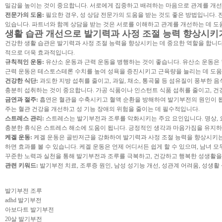
밀감을 높이는 것이 중요합니다. 서로에게 집중하고 배려하는 마음으로 관계를 개선
전문가의 도움:
필요한 경우, 성 상담 전문가의 도움을 받는 것도 좋은 방법입니다.
있습니다. 파트너와 함께 상담을 받는 것은 서로를 이해하고 관계를 개선하는 데 도움
생활 습관 개선으로 발기력과 사정 조절 능력 향상시키
건강한 생활 습관은 발기력과 사정 조절 능력을 향상시키는 데 중요한 역할을 합니
적으로 더욱 효과적입니다.
규칙적인 운동:
유산소 운동과 근력 운동을 병행하는 것이 좋습니다. 유산소 운동은
근력 운동은 테스토스테론 수치를 높여 성욕을 증진시키고 근육량을 늘리는 데 도움
건강한 식단:
과도한 지방 섭취를 줄이고, 과일, 채소, 통곡물 등 섬유질이 풍부한 음
충분히 섭취하는 것이 중요합니다. 가공 식품이나 인스턴트 식품 섭취를 줄이고, 건
금연과 절주:
흡연은 혈관을 수축시키고 혈액 순환을 방해하여 발기부전의 원인이 됩
주는 혈관 건강을 개선하고 성 기능 장애의 위험을 줄이는 데 필수적입니다.
스트레스 관리:
스트레스는 발기부전과 조루를 악화시키는 주요 요인입니다. 명상, 요
충분한 휴식은 스트레스 해소에 도움이 됩니다. 긍정적인 생각과 마음가짐을 유지하
케겔 운동:
케겔 운동은 골반저근을 강화하여 발기력과 사정 조절 능력을 향상시키는
하면 효과를 볼 수 있습니다. 케겔 운동은 언제 어디서든 쉽게 할 수 있으며, 남녀 
꾸준한 노력과 실천을 통해 발기부전과 조루를 극복하고, 건강하고 행복한 성생활을
관련 키워드:
발기부전 치료, 조루증 원인, 남성 성기능 개선, 성관계 어려움, 성생활
발기부전 조루
adhd 발기부전
아보다트 발기부전
20살 발기부전