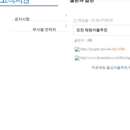
질문과 답변
공지사항
작성일 : 25-10-17 04:19
부서별 연락처
포천 채팅어플추천
글쓴이 :
AD
https://joygate.opwork.top
[190]
http://www.dymachine.co.kr/bbs/log
무료채팅,돌싱어플추천,