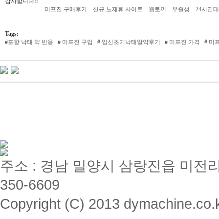
감사합니다!!
미프진 구매후기
신규 노제휴 사이트
웹토끼
우즐성
24시간
Tags:
#
포항 낙태 약 반응
#
미프진 구입
#
임­신초기낙­태알­약후기
#
미프진 가격
#
미프
주소 : 경남 밀양시 삼랑진읍 미전리 357 / 
350-6609
Copyright (C) 2013 dymachine.co.kr