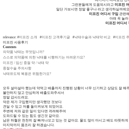
여기저기 다녀보면 전혀
그런분들에게 도움되시라고
미프진 
일단 가보시면 정말 좋구나 라고 생각하실꺼에요
미프진 어디서 구입
관련해
아래 꼭 눌러
미프진 어디서 
relevance: #
미프진 소개
#
미프진 고객후기글
#
낙태수술과 낙태약 비교
#
미프진 
미프진 사용후기
Contents
의약품 낙태는 무엇입니까?
스스로 의약품에 의한 낙태를 시행하기는 어려운가요?
미프진 / 임신 중절 약 / 낙태 약
중절수술 주의사항
낙태유도제 복용은 위험한가요?
모두 설마설마 했는데 약먹고 배출까지 진행된 상황이 너무 신기하고 상담도 잘 해
불안하지 않고 안심하게 배출도와주셔서
정말 감사드려요.
약은 제가 구입했지만 생각했던 것보다
견딜 수 있고 저를 돌이켜보게 되었어요.
주변에 저와 같은 일이 있다면 격려해주며
도와드릴 수 있는 힘도 생긴것 같아요.
남은 하혈은 천천히 잘 빠져나오고 있는 것 같아요. 물도 많이 마시고 배도 따뜻하
마지막까지 몸조리 잘 하겠습니다.