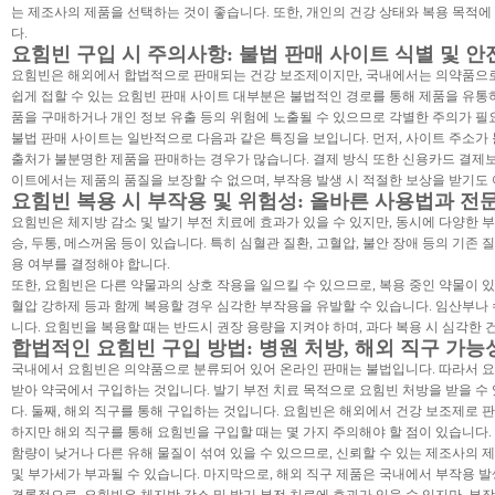
는 제조사의 제품을 선택하는 것이 좋습니다. 또한, 개인의 건강 상태와 복용 목적에
다.
요힘빈 구입 시 주의사항: 불법 판매 사이트 식별 및 안
요힘빈은 해외에서 합법적으로 판매되는 건강 보조제이지만, 국내에서는 의약품으로
쉽게 접할 수 있는 요힘빈 판매 사이트 대부분은 불법적인 경로를 통해 제품을 유통하
품을 구매하거나 개인 정보 유출 등의 위험에 노출될 수 있으므로 각별한 주의가 필
불법 판매 사이트는 일반적으로 다음과 같은 특징을 보입니다. 먼저, 사이트 주소가
출처가 불분명한 제품을 판매하는 경우가 많습니다. 결제 방식 또한 신용카드 결제보
이트에서는 제품의 품질을 보장할 수 없으며, 부작용 발생 시 적절한 보상을 받기도
요힘빈 복용 시 부작용 및 위험성: 올바른 사용법과 전
요힘빈은 체지방 감소 및 발기 부전 치료에 효과가 있을 수 있지만, 동시에 다양한 부
승, 두통, 메스꺼움 등이 있습니다. 특히 심혈관 질환, 고혈압, 불안 장애 등의 기존
용 여부를 결정해야 합니다.
또한, 요힘빈은 다른 약물과의 상호 작용을 일으킬 수 있으므로, 복용 중인 약물이 
혈압 강하제 등과 함께 복용할 경우 심각한 부작용을 유발할 수 있습니다. 임산부나
니다. 요힘빈을 복용할 때는 반드시 권장 용량을 지켜야 하며, 과다 복용 시 심각한 
합법적인 요힘빈 구입 방법: 병원 처방, 해외 직구 가능
국내에서 요힘빈은 의약품으로 분류되어 있어 온라인 판매는 불법입니다. 따라서 요
받아 약국에서 구입하는 것입니다. 발기 부전 치료 목적으로 요힘빈 처방을 받을 수 
다. 둘째, 해외 직구를 통해 구입하는 것입니다. 요힘빈은 해외에서 건강 보조제로 
하지만 해외 직구를 통해 요힘빈을 구입할 때는 몇 가지 주의해야 할 점이 있습니다.
함량이 낮거나 다른 유해 물질이 섞여 있을 수 있으므로, 신뢰할 수 있는 제조사의 
및 부가세가 부과될 수 있습니다. 마지막으로, 해외 직구 제품은 국내에서 부작용 발
결론적으로, 요힘빈은 체지방 감소 및 발기 부전 치료에 효과가 있을 수 있지만, 부