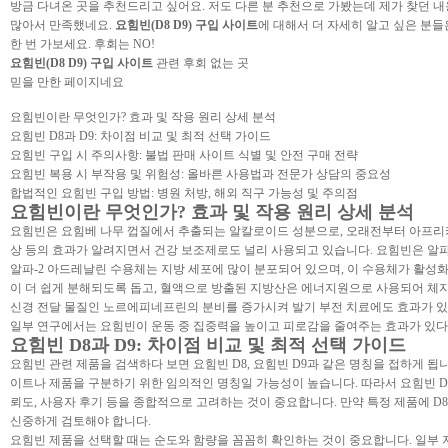
방금 다녀온 곳을 추천드리고 싶어요. 저도 다른 분 추천으로 가봤는데 제가 찾던 
많아서 만족했네요.
요힘빈(D8 D9) 구입 사이트
에 대해서 더 자세히 알고 싶은 분들
한 번 가보세요. 후회는 NO!
요힘빈(D8 D9) 구입 사이트
관련 후회 없는 곳
믿을 만한 페이지네요
요힘빈이란 무엇인가? 효과 및 작용 원리 상세 분석
요힘빈 D8과 D9: 차이점 비교 및 최적 선택 가이드
요힘빈 구입 시 주의사항: 불법 판매 사이트 식별 및 안전 구매 전략
요힘빈 복용 시 부작용 및 위험성: 올바른 사용법과 전문가 상담의 중요성
합법적인 요힘빈 구입 방법: 병원 처방, 해외 직구 가능성 및 주의점
요힘빈이란 무엇인가? 효과 및 작용 원리 상세 분석
요힘빈은 요힘베 나무 껍질에서 추출되는 알칼로이드 성분으로, 오래전부터 아프리카에
상 등의 효과가 알려지면서 건강 보조제로도 널리 사용되고 있습니다. 요힘빈은 알파
알파-2 아드레날린 수용체는 지방 세포에 많이 분포되어 있으며, 이 수용체가 활성
이 더 쉽게 분해되도록 돕고, 혈액으로 방출된 지방산은 에너지원으로 사용되어 체지방
신경 전달 물질인 노르에피네프린의 분비를 증가시켜 발기 부전 치료에도 효과가 있
일부 연구에서는 요힘빈이 운동 중 집중력을 높이고 피로감을 줄여주는 효과가 있다
요힘빈 D8과 D9: 차이점 비교 및 최적 선택 가이드
요힘빈 관련 제품을 검색하다 보면 요힘빈 D8, 요힘빈 D9과 같은 명칭을 접하게 됩
이트나 제품을 구분하기 위한 임의적인 명칭일 가능성이 높습니다. 따라서 요힘빈 D8
뢰도, 사용자 후기 등을 종합적으로 고려하는 것이 중요합니다. 만약 특정 제품에 D
신중하게 검토해야 합니다.
요힘빈 제품을 선택할 때는 순도와 함량을 꼼꼼히 확인하는 것이 중요합니다. 일부 저