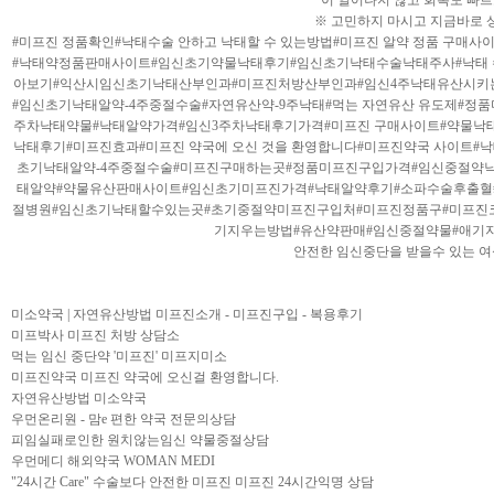
이 일어나지 않고 회복도 빠르
※ 고민하지 마시고 지금바로 
#미프진 정품확인#낙태수술 안하고 낙태할 수 있는방법#미프진 알약 정품 구매사
#낙태약정품판매사이트#임신초기약물낙태후기#임신초기낙태수술낙태주사#낙태 수
아보기#익산시임신초기낙태산부인과#미프진처방산부인과#임신4주낙태유산시키
#임신초기낙태알약-4주중절수술#자연유산약-9주낙태#먹는 자연유산 유도제#정품
주차낙태약물#낙태알약가격#임신3주차낙태후기가격#미프진 구매사이트#약물낙
낙태후기#미프진효과#미프진 약국에 오신 것을 환영합니다#미프진약국 사이트#낙
초기낙태알약-4주중절수술#미프진구매하는곳#정품미프진구입가격#임신중절약
태알약#약물유산판매사이트#임신초기미프진가격#낙태알약후기#소파수술후출혈#정
절병원#임신초기낙태할수있는곳#초기중절약미프진구입처#미프진정품구#미프진
기지우는방법#유산약판매#임신중절약물#애기지
안전한 임신중단을 받을수 있는 
미소약국 | 자연유산방법 미프진소개 - 미프진구입 - 복용후기
미프박사 미프진 처방 상담소
먹는 임신 중단약 '미프진' 미프지미소
미프진약국 미프진 약국에 오신걸 환영합니다.
자연유산방법 미소약국
우먼온리원 - 맘e 편한 약국 전문의상담
피임실패로인한 원치않는임신 약물중절상담
우먼메디 해외약국 WOMAN MEDI
"24시간 Care" 수술보다 안전한 미프진 미프진 24시간익명 상담